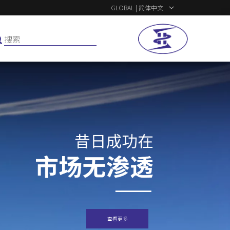
GLOBAL | 简体中文