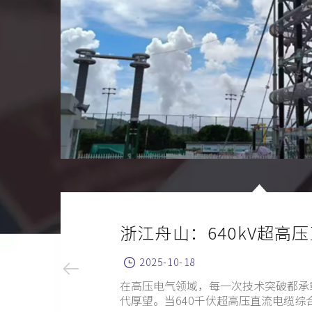
验平台
中国南方电网昆明特高
2025-07-31
盛华电气为南方电网公司研制的YDTCW-45
压2250kV试验变压器，单台750kV 