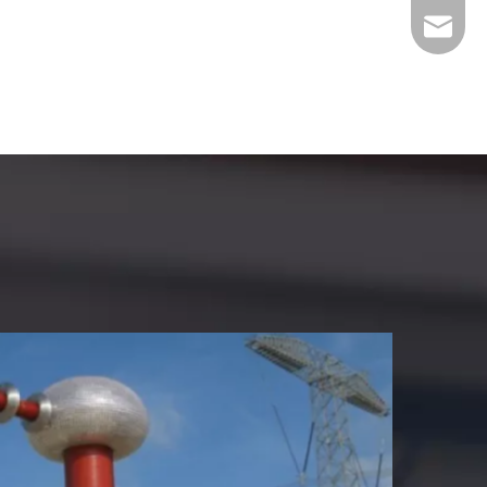
1360525