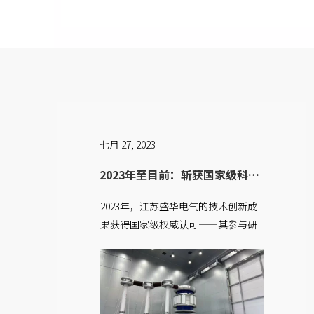
验变压器的新纪元，挑战了试验变压器
七月 27, 2023
2023年至目前：斩获国家级科技奖项，登顶行业技术高峰
2023年，江苏盛华电气的技术创新成
果获得国家级权威认可——其参与研
发的“1200kV整装式绝缘试验平台和
工程应用”项目，荣获“国家电网有
限公司科学技术进步奖三等奖”；另
一核心项目“特高压大容量设备绝缘