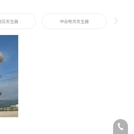
电压发生器
冲击电流发生器
置
1360525