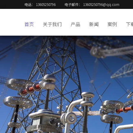
电话：
13605250796
电子邮件：
13605250796@qq.com
首页
关于我们
产品
新闻
案例
下